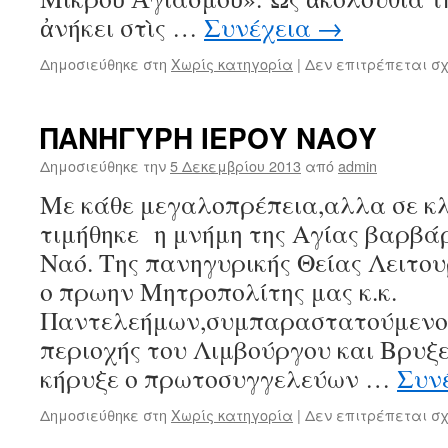
ἀνήκει στὶς …
Συνέχεια
→
Δημοσιεύθηκε στη
Χωρίς κατηγορία
|
Δεν επιτρέπεται σ
ΠΑΝΗΓΥΡΗ ΙΕΡΟΥ ΝΑΟΥ
Δημοσιεύθηκε την
5 Δεκεμβρίου 2013
από
admin
Με κάθε μεγαλοπρέπεια,αλλα σε κλ
τιμήθηκε η μνήμη της Αγίας βαρβάρ
Ναό. Της πανηγυρικής Θείας Λειτο
ο πρωην Μητροπολίτης μας κ.κ.
Παντελεήμων,συμπαραστατούμενος
περιοχής του Λιμβούργου και Βρυξ
κήρυξε ο πρωτοσυγγελεύων …
Συν
Δημοσιεύθηκε στη
Χωρίς κατηγορία
|
Δεν επιτρέπεται σ