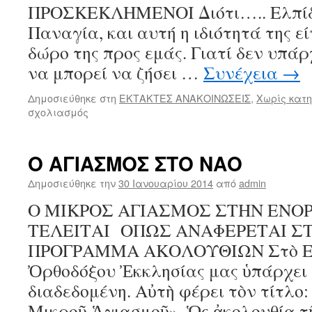
ΠΡΟΣΚΕΚΛΗΜΕΝΟΙ Διότι….. Ελπίδα
Παναγία, και αυτή η ιδιότητά της ε
δώρο της προς εμάς. Γιατί δεν υπά
να μπορεί να ζήσει …
Συνέχεια
→
Δημοσιεύθηκε στη
ΕΚΤΑΚΤΕΣ ΑΝΑΚΟΙΝΩΣΕΙΣ
,
Χωρίς κατ
στο
σχολιασμός
ΠΑΝΗΓΥΡΗ
ΙΕΡΑΣ
ΜΟΝΗΣ
Ο ΑΓΙΑΣΜΟΣ ΣΤΟ ΝΑΟ
ΑΣΤΕΝ
ΣΑΒΒΑΤΟ
Δημοσιεύθηκε την
30 Ιανουαρίου 2014
από
admin
13
Ο ΜΙΚΡΟΣ ΑΓΙΑΣΜΟΣ ΣΤΗΝ ΕΝΟΡ
ΣΕΠΤΕΜΒΡΙΟΥ
2014
ΤΕΛΕΙΤΑΙ ΟΠΩΣ ΑΝΑΦΕΡΕΤΑΙ Σ
ΠΡΟΓΡΑΜΜΑ ΑΚΟΛΟΥΘΙΩΝ Στὸ Εὐ
Ὀρθοδόξου Ἐκκλησίας μας ὑπάρχει 
διαδεδομένη. Αὐτὴ φέρει τὸν τίτλο
Μικροῦ Ἁγιασμοῦ». Ὡς ἀκολουθία τ