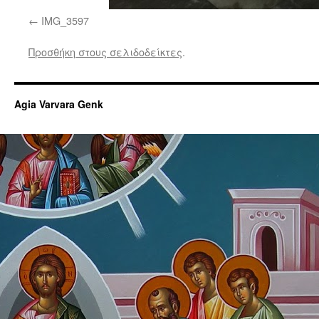
IMG_3597
Προσθήκη στους σελιδοδείκτες
.
Agia Varvara Genk