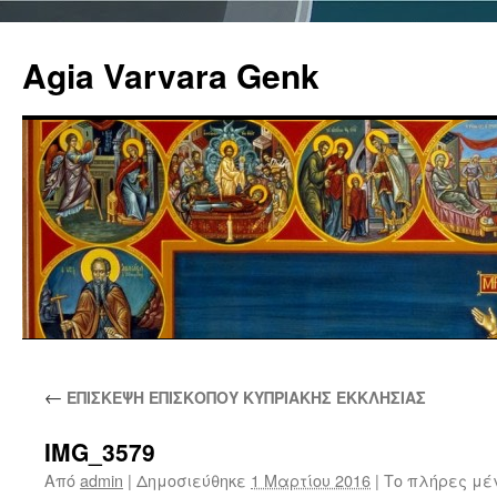
Agia Varvara Genk
Μετάβαση
←
ΕΠΙΣΚΕΨΗ ΕΠΙΣΚΟΠΟΥ ΚΥΠΡΙΑΚΗΣ ΕΚΚΛΗΣΙΑΣ
σε
περιεχόμενο
IMG_3579
Από
admin
|
Δημοσιεύθηκε
1 Μαρτίου 2016
|
Το πλήρες μέ