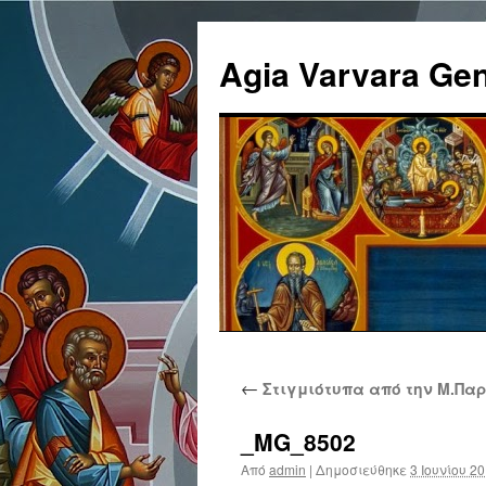
Agia Varvara Ge
Μετάβαση
←
Στιγμιότυπα από την Μ.Πα
σε
περιεχόμενο
_MG_8502
Από
admin
|
Δημοσιεύθηκε
3 Ιουνίου 2