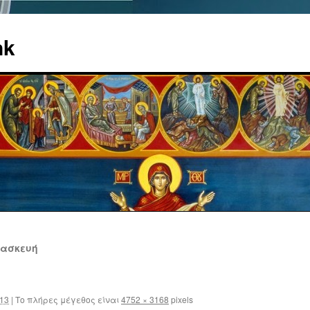
nk
ρασκευή
013
|
Το πλήρες μέγεθος είναι
4752 × 3168
pixels