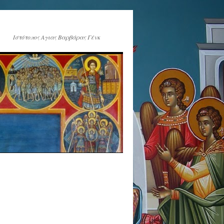
Ιστότοπος Αγιας Βαρβάρας Γένκ